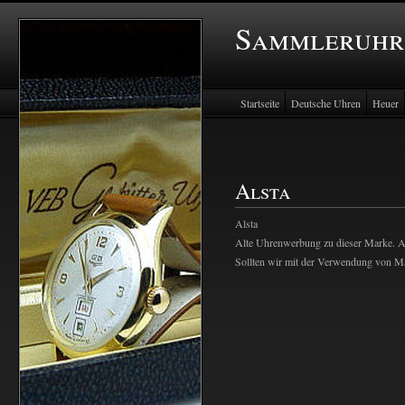
Sammleruhr
Startseite
Deutsche Uhren
Heuer
Alsta
Alsta
Alte Uhrenwerbung zu dieser Marke. All
Sollten wir mit der Verwendung von Mate