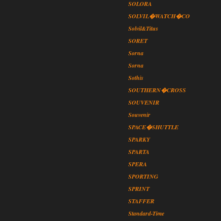
SOLORA
SOLVIL�WATCH�CO
Solvil&Titus
SORET
Sorna
Sorna
Sothis
SOUTHERN�CROSS
SOUVENIR
Souvenir
SPACE�SHUTTLE
SPARKY
SPARTA
SPERA
SPORTING
SPRINT
STAFFER
Standard-Time