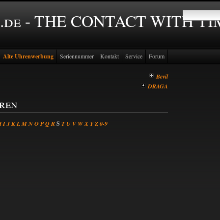
.de - THE CONTACT WITH T
Alte Uhrenwerbung
Seriennummer
Kontakt
Service
Forum
Bevil
DRAGA
ren
H
I
J
K
L
M
N
O
P
Q
R
S
T
U
V
W
X
Y
Z
0-9