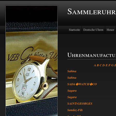
Sammleruhr
Startseite
Deutsche Uhren
Heuer
Uhrenmanufactu
A
B
C
D
E
F
G
Sabina
Sabina
SADA�WATCH�CO
Sagara
Sagara
SAINT-GEORGES
Sandoz-Fils