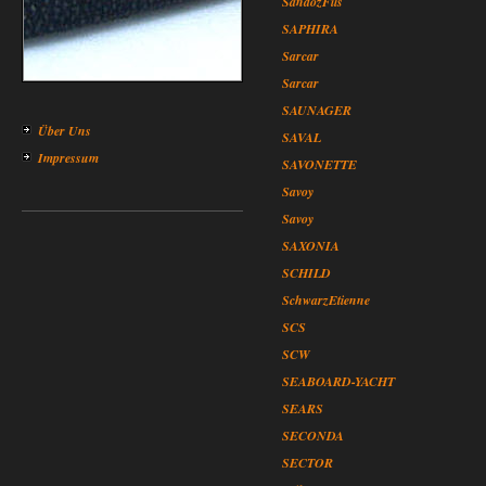
SandozFils
SAPHIRA
Sarcar
Sarcar
SAUNAGER
Über Uns
SAVAL
Impressum
SAVONETTE
Savoy
Savoy
SAXONIA
SCHILD
SchwarzEtienne
SCS
SCW
SEABOARD-YACHT
SEARS
SECONDA
SECTOR