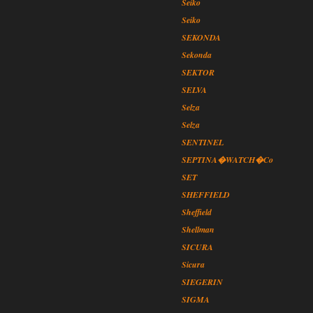
Seiko
Seiko
SEKONDA
Sekonda
SEKTOR
SELVA
Selza
Selza
SENTINEL
SEPTINA�WATCH�Co
SET
SHEFFIELD
Sheffield
Shellman
SICURA
Sicura
SIEGERIN
SIGMA