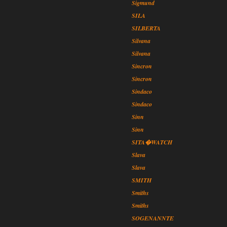
Sigmund
SILA
SILBERTA
Silvana
Silvana
Sincron
Sincron
Sindaco
Sindaco
Sinn
Sinn
SITA�WATCH
Slava
Slava
SMITH
Smiths
Smiths
SOGENANNTE