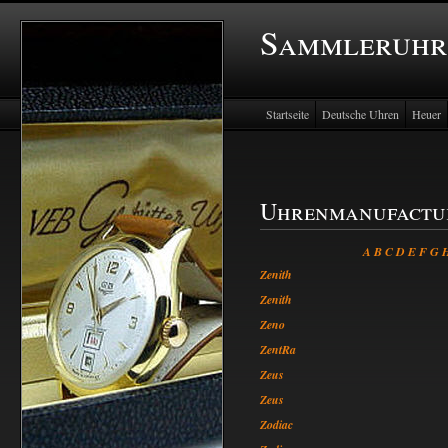
Sammleruhr
Startseite
Deutsche Uhren
Heuer
Uhrenmanufactu
A
B
C
D
E
F
G
Zenith
Zenith
Zeno
ZentRa
Zeus
Zeus
Zodiac