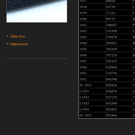
1937
40920
I
1938
43739
I
1939
71224
I
1940
99775
I
1941
106047
I
1942
143509
I
Über Uns
1943
230878
I
1944
269561
I
Impressum
1945
302459
1
1946
387216
I
1947
529163
1
1948
628840
1
1951
710776
1
1952
840396
1
IV 1953
929426
1
I 1953
930879
1
I 1954
937170
1
I 1953
941699
1
I 1954
952892
1
IV 1953
955466
1