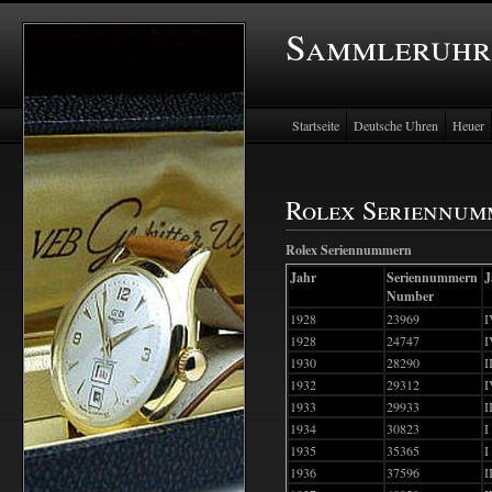
Sammleruhr
Startseite
Deutsche Uhren
Heuer
Rolex Seriennum
Rolex Seriennummern
Jahr
Seriennummern
J
Number
1928
23969
I
1928
24747
I
1930
28290
I
1932
29312
I
1933
29933
I
1934
30823
I
1935
35365
I
1936
37596
I